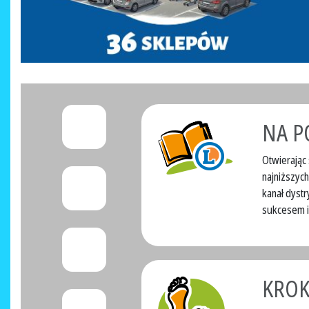
NA P
Otwierając 
najniższyc
kanał dystr
sukcesem i 
KROK