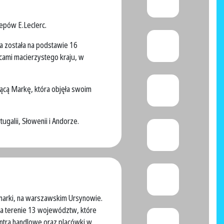
pów E.Leclerc.
a została na podstawie 16
cami macierzystego kraju, w
ącą Markę, która objęła swoim
ugalii, Słowenii i Andorze.
 marki, na warszawskim Ursynowie.
a terenie 13 województw, które
ntra handlowe oraz placówki w