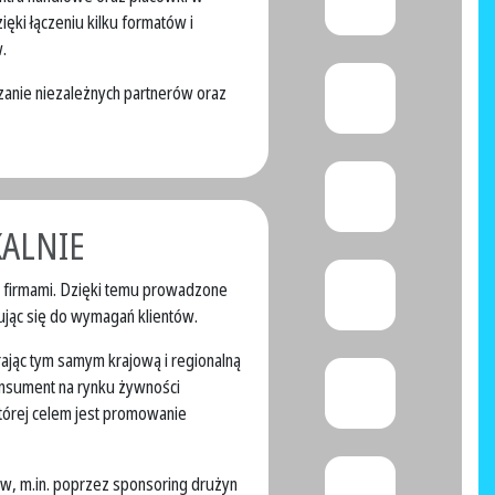
ięki łączeniu kilku formatów i
.
eszanie niezależnych partnerów oraz
KALNIE
i firmami. Dzięki temu prowadzone
wując się do wymagań klientów.
ając tym samym krajową i regionalną
nsument na rynku żywności
 której celem jest promowanie
ów, m.in. poprzez sponsoring drużyn