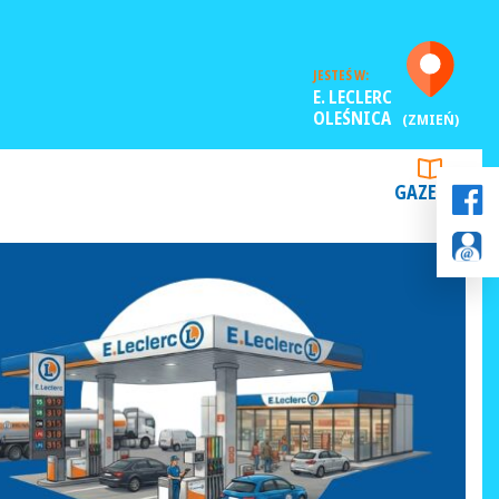
JESTEŚ W:
E. LECLERC
OLEŚNICA
(ZMIEŃ)
GAZETKI