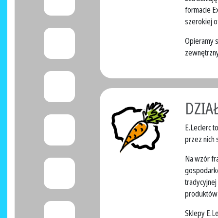
formacie Ex
szerokiej 
Opieramy sw
zewnętrzny
DZIA
E.Leclerc 
przez nich 
Na wzór fr
gospodarkę
tradycyjnej
produktów 
Sklepy E.Le