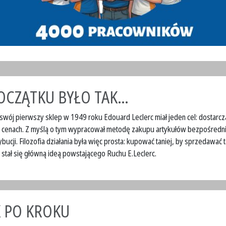
OCZĄTKU BYŁO TAK…
swój pierwszy sklep w 1949 roku Edouard Leclerc miał jeden cel: dostarcz
h cenach. Z myślą o tym wypracował metodę zakupu artykułów bezpośredni
ybucji. Filozofia działania była więc prosta: kupować taniej, by sprzedawać t
stał się główną ideą powstającego Ruchu E.Leclerc.
 PO KROKU