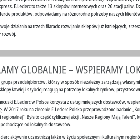
press. E.Leclerc to także 13 sklepów internetowych oraz 26 stacji paliw. Dz
ofercie produktów, odpowiadamy na różnorodne potrzeby naszych klientów
oje działania na trzech filarach: rozwijanie sklepów już istniejących, zrz
 rozwój.
ŁAMY GLOBALNIE – WSPIERAMY LO
to grupa przedsiębiorców, którzy w sposób niezależny zarządzają własnym
sklepy łatwiej i szybciej reagują na potrzeby lokalnych rynków, przystoso
ancuski E.Leclerc w Polsce korzysta z usług mniejszych dostawców, wspier
. W 2017 roku na zlecenie E.Leclerc Polska przeprowadzono badanie „Ko
 i regionalnej”. Była to część cyklicznej akcji „Nasze Regiony Mają Talent”,
pochodzące od lokalnych dostawców.
clerc aktywnie uczestniczą także w życiu społecznym i kulturalnym region