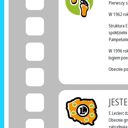
Pierwszy s
W 1962 rok
Struktura E
spółdzieln
Pampelunie
W 1996 rok
logiem pon
Obecnie pod
JEST
E.Leclerc 
Obecnie gr
zatrudniaj