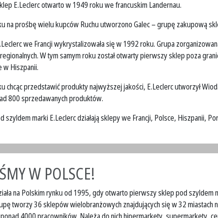
klep E.Leclerc otwarto w 1949 roku we francuskim Landernau.
u na prośbę wielu kupców Ruchu utworzono Galec – grupę zakupową skle
.Leclerc we Francji wykrystalizowała się w 1992 roku. Grupa zorganizowan
i regionalnych. W tym samym roku został otwarty pierwszy sklep poza grani
 w Hiszpanii.
u chcąc przedstawić produkty najwyższej jakości, E.Leclerc utworzył Wiod
ad 800 sprzedawanych produktów.
 szyldem marki E.Leclerc działają sklepy we Francji, Polsce, Hiszpanii, Port
EŚMY W POLSCE!
działa na Polskim rynku od 1995, gdy otwarto pierwszy sklep pod szyldem
upę tworzy 36 sklepów wielobranżowych znajdujących się w 32 miastach n
ą ponad 4000 pracowników. Należą do nich hipermarkety, supermarkety, ce